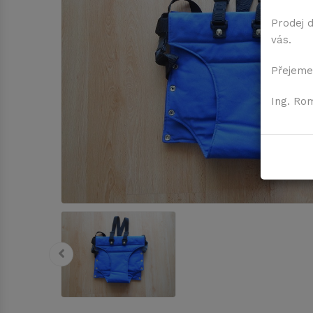
Prodej 
vás.
Přejeme
Ing. Ro