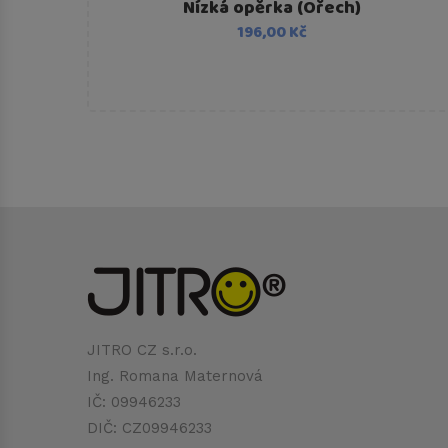
Nízká opěrka (Ořech)
mavě
196,00 Kč
JITRO CZ s.r.o.
Ing. Romana Maternová
IČ: 09946233
DIČ: CZ09946233