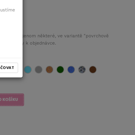
pustíme
idle, nebo jenom některé, ve variantě "povrchově
do poznámky k objednávce.
AČOVAT
O KOŠÍKU