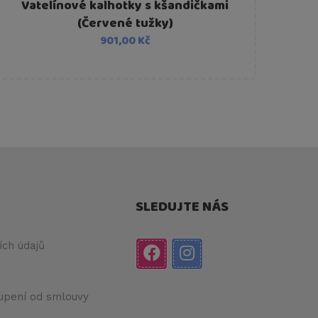
Vatelínové kalhotky s kšandičkami
(Červené tužky)
901,00 Kč
SLEDUJTE NÁS
ch údajů
upení od smlouvy