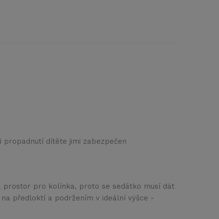
oti propadnutí dítěte jimi zabezpečen
má prostor pro kolínka, proto se sedátko musí dát
e na předloktí a podržením v ideální výšce -