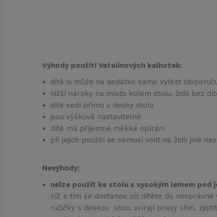
Výhody použití Vatelínových kalhotek:
dítě si může na sedátko samo vylézt (doporuču
nižší nároky na místo kolem stolu, židli bez dít
dítě sedí přímo u desky stolu
jsou výškově nastavitelné
dítě má příjemné měkké opírání
při jejich použití se nemusí volit na židli jin
Nevýhody:
nelze použít ke stolu s vysokým lemem pod 
níž a tím se dostanou oči dítěte do nesprávné v
ručičky s deskou stolu svírají pravý úhel, zjist