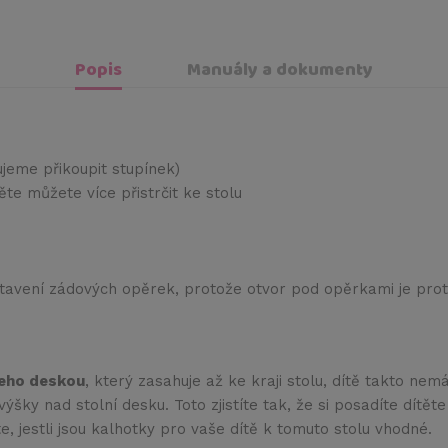
Popis
Manuály a dokumenty
jeme přikoupit stupínek)
ěte můžete více přistrčit ke stolu
é nastavení zádových opěrek, protože otvor pod opěrkami je pr
jeho deskou
, který zasahuje až ke kraji stolu, dítě takto ne
ýšky nad stolní desku. Toto zjistíte tak, že si posadíte dítět
íte, jestli jsou kalhotky pro vaše dítě k tomuto stolu vhodné.