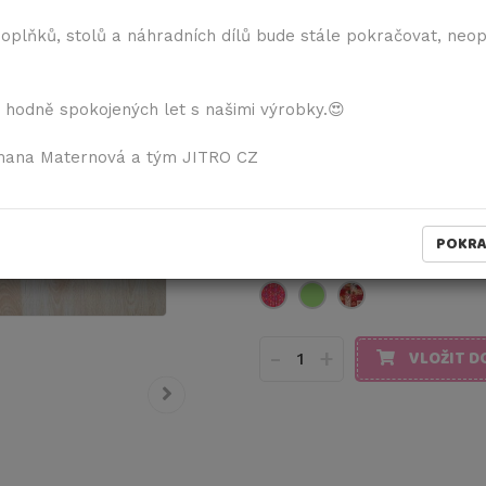
901,00 Kč
vč. DPH
doplňků, stolů a náhradních dílů bude stále pokračovat, neo
21% DPH
744,63 Kč
bez DPH
 hodně spokojených let s našimi výrobky.😍
Pokud chcete všechny díly ž
neošetřené", napište toto 
mana Maternová a tým JITRO CZ
Barevné varianty:
POKR
-
+
VLOŽIT D