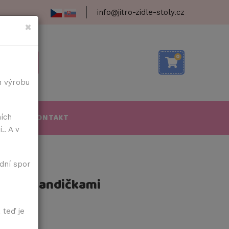
info@jitro-zidle-stoly.cz
×
0
h výrobu
OBA
KONTAKT
ních
.. A v
dní spor
tky s kšandičkami
 teď je