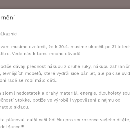
rnění
ákazníci,
 vám musíme oznámit, že k 30.4. musíme ukončit po 31 letec
k Jitro. Vede nás k tomu mnoho důvodů.
ČASTÉ DOTAZY
KE STAŽENÍ
ZAKÁZKOVÁ VÝR
rodiče dávají přednost nákupu z druhé ruky, nákupu zahranič
 levnějších modelů, které vydrží sice pár let, ale pak se uvidí
ní řadě se rodí málo dětí..
 s kšandičkami
 zlomil nedostatek a drahý materiál, energie, dlouholetý sou
ečností Stokke, potíže ve výrobě i vypovězení z nájmu od
Vatelínové kalho
matele skladu.
Tmavě modrá
te plánovali další naši židličku pro sourozence vašeho dítěte,
dní šance!!!
Dostupnost:
Dodání do 7 dní