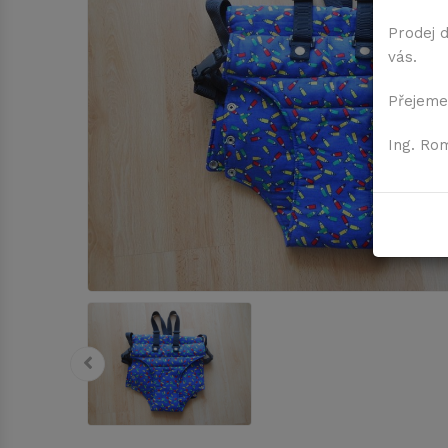
Prodej 
vás.
Přejeme
Ing. Ro