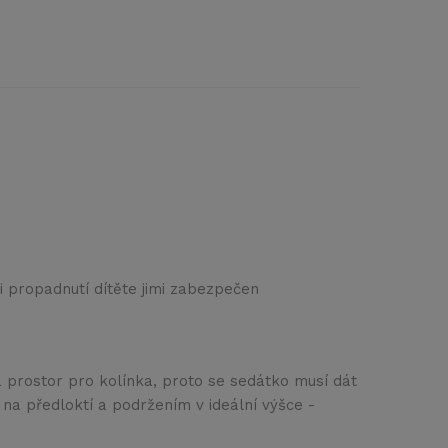
oti propadnutí dítěte jimi zabezpečen
má prostor pro kolínka, proto se sedátko musí dát
e na předloktí a podržením v ideální výšce -