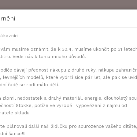
rnění
ákazníci,
 vám musíme oznámit, že k 30.4. musíme ukončit po 31 letec
k Jitro. Vede nás k tomu mnoho důvodů.
ČASTÉ DOTAZY
KE STAŽENÍ
ZAKÁZKOVÁ VÝR
rodiče dávají přednost nákupu z druhé ruky, nákupu zahranič
 levnějších modelů, které vydrží sice pár let, ale pak se uvidí
ní řadě se rodí málo dětí..
 s kšandičkami
 zlomil nedostatek a drahý materiál, energie, dlouholetý sou
ečností Stokke, potíže ve výrobě i vypovězení z nájmu od
Vatelínové kalho
matele skladu.
Modré tužky
te plánovali další naši židličku pro sourozence vašeho dítěte,
dní šance!!!
Dostupnost:
Dodání do 7 dní