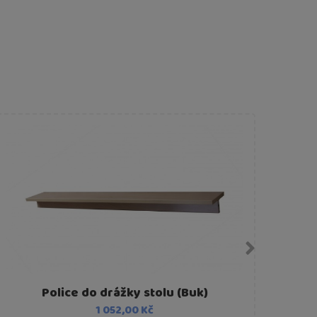
Police do drážky stolu (Buk)
1 052,00 Kč
Komp