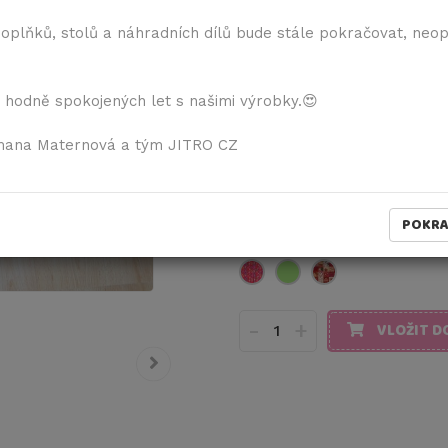
901,00 Kč
vč. DPH
doplňků, stolů a náhradních dílů bude stále pokračovat, neo
21% DPH
744,63 Kč
bez DPH
 hodně spokojených let s našimi výrobky.😍
Pokud chcete všechny díly ž
neošetřené", napište toto 
mana Maternová a tým JITRO CZ
Barevné varianty:
POKR
-
+
VLOŽIT D