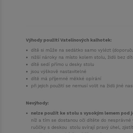
Výhody použití Vatelínových kalhotek:
dítě si může na sedátko samo vylézt (doporuču
nižší nároky na místo kolem stolu, židli bez dít
dítě sedí přímo u desky stolu
jsou výškově nastavitelné
dítě má příjemné měkké opírání
při jejich použití se nemusí volit na židli jin
Nevýhody:
nelze použít ke stolu s vysokým lemem pod 
níž a tím se dostanou oči dítěte do nesprávné v
ručičky s deskou stolu svírají pravý úhel, zjist