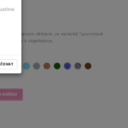
pustíme
idle, nebo jenom některé, ve variantě "povrchově
do poznámky k objednávce.
AČOVAT
O KOŠÍKU