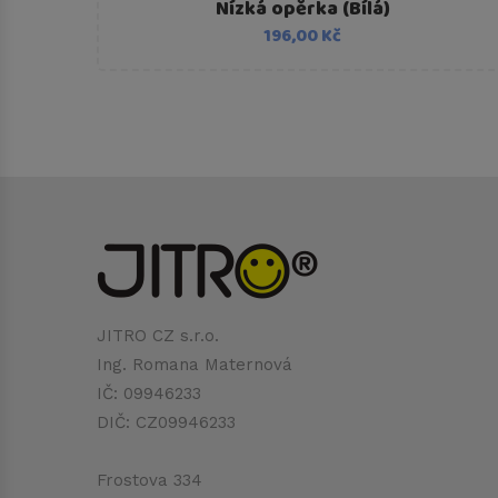
Nízká opěrka (Bílá)
196,00 Kč
JITRO CZ s.r.o.
Ing. Romana Maternová
IČ: 09946233
DIČ: CZ09946233
Frostova 334