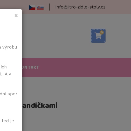
info@jitro-zidle-stoly.cz
×
0
h výrobu
OBA
KONTAKT
ních
.. A v
dní spor
tky s kšandičkami
 teď je