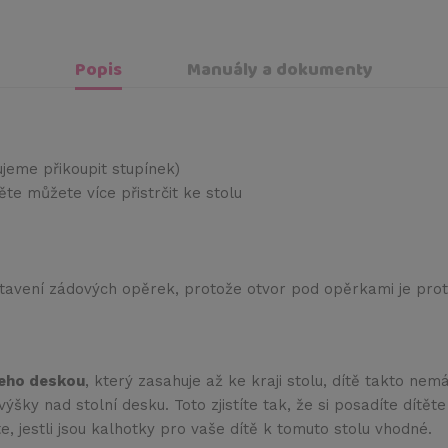
Popis
Manuály a dokumenty
jeme přikoupit stupínek)
ěte můžete více přistrčit ke stolu
é nastavení zádových opěrek, protože otvor pod opěrkami je pr
jeho deskou
, který zasahuje až ke kraji stolu, dítě takto ne
ýšky nad stolní desku. Toto zjistíte tak, že si posadíte dítět
íte, jestli jsou kalhotky pro vaše dítě k tomuto stolu vhodné.