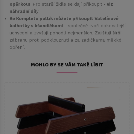
opěrkou!
Pro starší židle se dají přikoupit
- viz
náhradní díl
y
Ke Kompletu pultík můžete přikoupit Vatelínové
kalhotky s kšandičkami
- společně tvoří dokonalejší
uchycení a zvyšují pohodlí nejmenších. Zajišťují širší
zábranu proti podklouznutí a za zádíčkama měkké
opření.
MOHLO BY SE VÁM TAKÉ LÍBIT