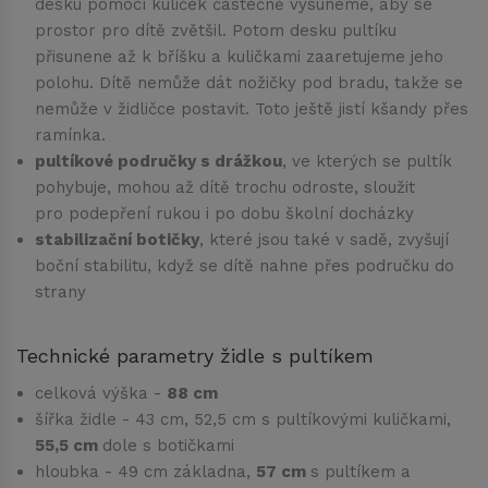
desku pomocí kuliček částečně vysuneme, aby se
prostor pro dítě zvětšil. Potom desku pultíku
přisunene až k bříšku a kuličkami zaaretujeme jeho
polohu. Dítě nemůže dát nožičky pod bradu, takže se
nemůže v židličce postavit. Toto ještě jistí kšandy přes
ramínka.
pultíkové područky s drážkou
, ve kterých se pultík
pohybuje, mohou až dítě trochu odroste, sloužit
pro podepření rukou i po dobu školní docházky
stabilizační botičky
, které jsou také v sadě, zvyšují
boční stabilitu, když se dítě nahne přes područku do
strany
Technické parametry židle s pultíkem
celková výška -
88 cm
šířka židle - 43 cm, 52,5 cm s pultíkovými kuličkami,
55,5 cm
dole s botičkami
hloubka - 49 cm základna,
57 cm
s pultíkem a