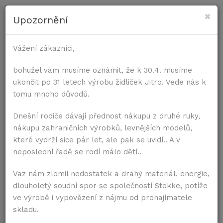
×
Upozornění
PRO ŽIDLE
Vážení zákazníci,
Úvod
Příslušenství
Komplet pultík s kšandičkami
PRO STOLY
bohužel vám musíme oznámit, že k 30.4. musíme
ukončit po 31 letech výrobu židliček Jitro. Vede nás k
tomu mnoho důvodů.
Dnešní rodiče dávají přednost nákupu z druhé ruky,
nákupu zahraničních výrobků, levnějších modelů,
které vydrží sice pár let, ale pak se uvidí.. A v
neposlední řadě se rodí málo dětí..
Vaz nám zlomil nedostatek a drahý materiál, energie,
dlouholetý soudní spor se společností Stokke, potíže
ve výrobě i vypovězení z nájmu od pronajímatele
skladu.