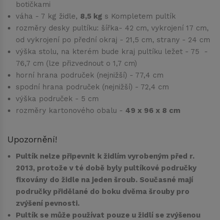
botičkami
váha - 7 kg židle,
8,5 kg
s Kompletem pultík
rozměry desky pultíku: šířka- 42 cm, vykrojení 17 cm,
od vykrojení po přední okraj - 21,5 cm, strany - 24 cm
výška stolu, na kterém bude kraj pultíku ležet - 75 -
76,7 cm (lze přizvednout o 1,7 cm)
horní hrana područek (nejnižší) - 77,4 cm
spodní hrana područek (nejnižší) - 72,4 cm
výška područek - 5 cm
rozměry kartonového obalu -
49 x 96 x 8 cm
Upozornění!
Pultík nelze připevnit k židlím vyrobeným před r.
2013, protože v té době byly pultíkové područky
fixovány
do židle na jeden šroub. Současné mají
područky přidělané do boku dvěma šrouby pro
zvýšení pevnosti.
Pultík se může používat pouze u židlí se zvýšenou