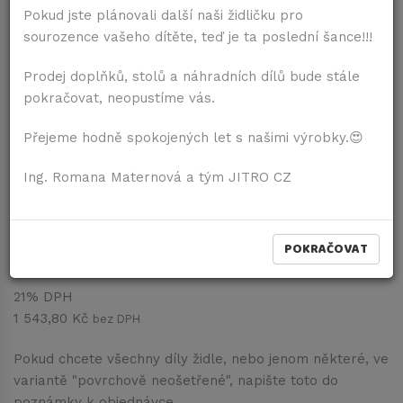
Pokud jste plánovali další naši židličku pro
sourozence vašeho dítěte, teď je ta poslední šance!!!
Prodej doplňků, stolů a náhradních dílů bude stále
pokračovat, neopustíme vás.
Přejeme hodně spokojených let s našimi výrobky.😍
Komplet pultík s kšandičkami
Ing. Romana Maternová a tým JITRO CZ
Červená
Dostupnost:
Dodání do 1 až 8 dní
POKRAČOVAT
1 868,00 Kč
vč. DPH
21% DPH
1 543,80 Kč
bez DPH
Pokud chcete všechny díly židle, nebo jenom některé, ve
variantě "povrchově neošetřené", napište toto do
poznámky k objednávce.