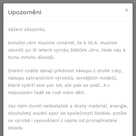
×
Upozornění
PRE STOLIČKY
Vážení zákazníci,
Úvod
Stoličky
Komplet s opierkami rúk a topánoč
PRE STOLY
bohužel vám musíme oznámit, že k 30.4. musíme
ukončit po 31 letech výrobu židliček Jitro. Vede nás k
KOMPLET S OPIERKAMI RÚK A TOPÁNOČKAMI (OD
tomu mnoho důvodů.
1,5 ROKA)
Dnešní rodiče dávají přednost nákupu z druhé ruky,
nákupu zahraničních výrobků, levnějších modelů,
Stoličku s podrúčkami zvolíme pre deti od 1,5 roka. Tie
které vydrží sice pár let, ale pak se uvidí.. A v
poskytujú oporu do strán a pomáhajú aj pri vyliezaní na
neposlední řadě se rodí málo dětí..
stoličku. Stabilizačné topánočky, ktoré sú v sade s
podrúčkami vždy, zase zvyšujú bočnú stabilitu, keď sa
Vaz nám zlomil nedostatek a drahý materiál, energie,
dieťa nahne cez podrúčku do strany.
dlouholetý soudní spor se společností Stokke, potíže
ve výrobě i vypovězení z nájmu od pronajímatele
Podrúčky môžu slúžiť aj školským deťom. Nie sú výškovo
skladu.
nastaviteľné. Najideálnejšia je k nim výška stola 75 cm