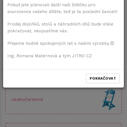
alebo vyššia. Samostatné podrúčky nemožno
Pokud jste plánovali další naši židličku pro
skombinovať s pultíkom, pretože nemajú drážku, ani
sourozence vašeho dítěte, teď je ta poslední šance!!!
otvor na tyčku.
Prodej doplňků, stolů a náhradních dílů bude stále
Dĺžka využitia stoličky by mala byť do doby, kedy dieťa
pokračovat, neopustíme vás.
pohodlne dosiahne na zem na bežnej stoličke (13 – 15
rokov). Ale pozor, musí byť optimálna pre dieťa aj hĺbka
Přejeme hodně spokojených let s našimi výrobky.😍
sedu na stoličke pre dospelých!! Tzn., že keď sa dieťa
oprie a sedí rovno, malo by mať v podkolení ešte
Ing. Romana Maternová a tým JITRO CZ
miesto cca na dva prsty medzi hranou sedáku a
podkolením. Ak tak nie je, malo by aj v 15 rokoch dieťa
používať stoličku s nastaviteľnou hĺbkou sedu.
POKRAČOVAT
Jednofarebné