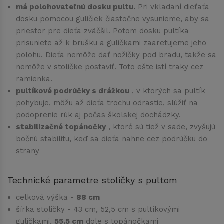
má polohovateľnú dosku pultu.
Pri vkladaní dieťaťa
dosku pomocou guličiek čiastočne vysunieme, aby sa
priestor pre dieťa zväčšil. Potom dosku pultíka
prisuniete až k brušku a guličkami zaaretujeme jeho
polohu. Dieťa nemôže dať nožičky pod bradu, takže sa
nemôže v stoličke postaviť. Toto ešte istí traky cez
ramienka.
pultíkové podrúčky s drážkou
, v ktorých sa pultík
pohybuje, môžu až dieťa trochu odrastie, slúžiť na
podoprenie rúk aj počas školskej dochádzky.
stabilizačné topánočky
, ktoré sú tiež v sade, zvyšujú
bočnú stabilitu, keď sa dieťa nahne cez podrúčku do
strany
Technické parametre stoličky s pultom
celková výška -
88 cm
šírka stoličky - 43 cm, 52,5 cm s pultíkovými
guličkami,
55,5 cm
dole s topánočkami