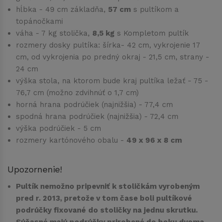
hĺbka - 49 cm základňa,
57 cm
s pultíkom a
topánočkami
váha - 7 kg stolička,
8,5 kg
s Kompletom pultík
rozmery dosky pultíka: šírka- 42 cm, vykrojenie 17
cm, od vykrojenia po predný okraj - 21,5 cm, strany -
24 cm
výška stola, na ktorom bude kraj pultíka ležať - 75 -
76,7 cm (možno zdvihnúť o 1,7 cm)
horná hrana podrúčiek (najnižšia) - 77,4 cm
spodná hrana podrúčiek (najnižšia) - 72,4 cm
výška podrúčiek - 5 cm
rozmery kartónového obalu -
49 x 96 x 8 cm
Upozornenie!
Pultík nemožno pripevniť k stoličkám vyrobeným
pred r. 2013, pretože v tom čase boli pultíkové
podrúčky fixované
do stoličky na jednu skrutku.
Súčasné majú podrúčky prirobené do boku dvoma