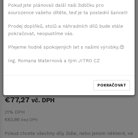
Pokud jste plánovali další naši židličku pro
sourozence vašeho dítěte, teď je ta poslední šance!!!
Prodej doplňků, stolů a náhradních dílů bude stále
pokračovat, neopustíme vás.
Přejeme hodně spokojených let s našimi výrobky.😍
Ing. Romana Maternová a tým JITRO CZ
Komplet pultík s traky
Ružová
POKRAČOVAT
Dostupnosť:
Dodání do 1 až 8 dní
€77,27
vč. DPH
21% DPH
€63,86
bez DPH
Pokud chcete všechny díly židle, nebo jenom některé, ve