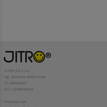
JITRO CZ s.r.o.
Ing. Romana Maternová
IČ: 09946233
DIČ: CZ09946233
Frostova 334