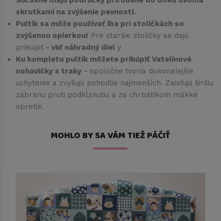
skrutkami na zvýšenie pevnosti.
Pultík sa môže používať iba pri stoličkách so
zvýšenou opierkou!
Pre staršie stoličky sa dajú
prikúpiť
- viď náhradný diel
y
Ku kompletu pultík môžete prikúpiť Vatelínové
nohavičky s traky
- spoločne tvoria dokonalejšie
uchytenie a zvyšujú pohodlie najmenších. Zaisťujú širšiu
zábranu proti podkĺznutiu a za chrbátikom mäkké
opretie.
MOHLO BY SA VÁM TIEŽ PÁČIŤ