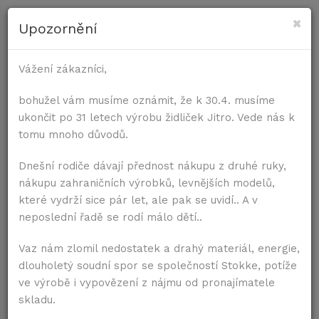
×
Upozornění
PRE STOLIČKY
Vážení zákazníci,
Úvod
Príslušenstvo
Komplet pultík s traky
PRE STOLY
bohužel vám musíme oznámit, že k 30.4. musíme
ukončit po 31 letech výrobu židliček Jitro. Vede nás k
tomu mnoho důvodů.
Dnešní rodiče dávají přednost nákupu z druhé ruky,
nákupu zahraničních výrobků, levnějších modelů,
které vydrží sice pár let, ale pak se uvidí.. A v
neposlední řadě se rodí málo dětí..
Vaz nám zlomil nedostatek a drahý materiál, energie,
dlouholetý soudní spor se společností Stokke, potíže
ve výrobě i vypovězení z nájmu od pronajímatele
skladu.