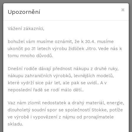
×
Upozornění
PRE STOLIČKY
Vážení zákazníci,
Úvod
Príslušenstvo
Samostatné podrúčky s topá
PRE STOLY
bohužel vám musíme oznámit, že k 30.4. musíme
ukončit po 31 letech výrobu židliček Jitro. Vede nás k
tomu mnoho důvodů.
Dnešní rodiče dávají přednost nákupu z druhé ruky,
nákupu zahraničních výrobků, levnějších modelů,
které vydrží sice pár let, ale pak se uvidí.. A v
neposlední řadě se rodí málo dětí..
Vaz nám zlomil nedostatek a drahý materiál, energie,
dlouholetý soudní spor se společností Stokke, potíže
ve výrobě i vypovězení z nájmu od pronajímatele
skladu.