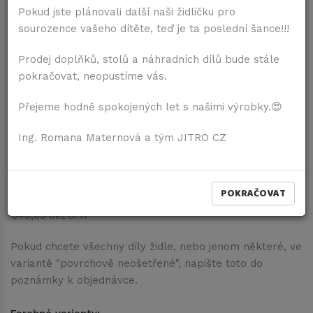
Pokud jste plánovali další naši židličku pro
sourozence vašeho dítěte, teď je ta poslední šance!!!
Prodej doplňků, stolů a náhradních dílů bude stále
pokračovat, neopustíme vás.
Samostatné podrúčky s topánočkami
Přejeme hodně spokojených let s našimi výrobky.😍
Šedá
Ing. Romana Maternová a tým JITRO CZ
Dostupnosť:
Dodání do 1 až 8 dní
€49,18
vč. DPH
POKRAČOVAT
21% DPH
€40,65
bez DPH
Pokud chcete všechny díly židle, nebo jenom některé, ve
variantě "povrchově neošetřené", napište toto do
poznámky k objednávce.