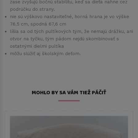
zase zvyšujú bočnú stabilitu, keď sa dieťa nahne cez
podrúčku do strany.
nie sú výškovo nastaviteľné, horná hrana je vo výške
76,5 cm, spodná 67,6 cm
líšia sa od tých pultíkových tým, že nemajú drážku, ani
otvor na tyčku, tým pádom nejdú skombinovať s
ostatnými dielmi pultíka
môžu slúžiť aj školským deťom.
MOHLO BY SA VÁM TIEŽ PÁČIŤ