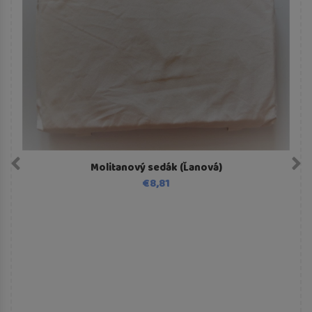
Molitanový sedák (Ľanová)
€8,81