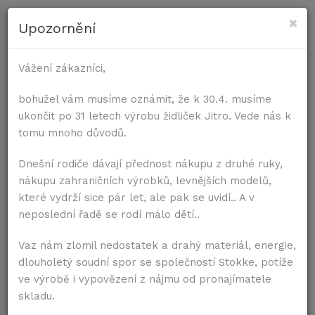
×
Upozornění
PRO ŽIDLE
Vážení zákazníci,
Úvod
Příslušenství
Vatelínové kalhotky s kšandi
PRO STOLY
bohužel vám musíme oznámit, že k 30.4. musíme
ukončit po 31 letech výrobu židliček Jitro. Vede nás k
tomu mnoho důvodů.
Dnešní rodiče dávají přednost nákupu z druhé ruky,
nákupu zahraničních výrobků, levnějších modelů,
které vydrží sice pár let, ale pak se uvidí.. A v
neposlední řadě se rodí málo dětí..
Vaz nám zlomil nedostatek a drahý materiál, energie,
dlouholetý soudní spor se společností Stokke, potíže
ve výrobě i vypovězení z nájmu od pronajímatele
skladu.