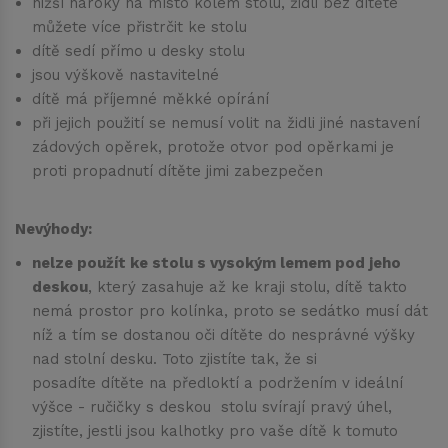
nižší nároky na místo kolem stolu, židli bez dítěte
můžete více přistrčit ke stolu
dítě sedí přímo u desky stolu
jsou výškově nastavitelné
dítě má příjemné měkké opírání
při jejich použití se nemusí volit na židli jiné nastavení
zádových opěrek, protože otvor pod opěrkami je
proti propadnutí dítěte jimi zabezpečen
Nevýhody:
nelze použít ke stolu s vysokým lemem pod jeho
deskou
, který zasahuje až ke kraji stolu, dítě takto
nemá prostor pro kolínka, proto se sedátko musí dát
níž a tím se dostanou oči dítěte do nesprávné výšky
nad stolní desku. Toto zjistíte tak, že si
posadíte dítěte na předloktí a podržením v ideální
výšce - ručičky s deskou stolu svírají pravý úhel,
zjistíte, jestli jsou kalhotky pro vaše dítě k tomuto