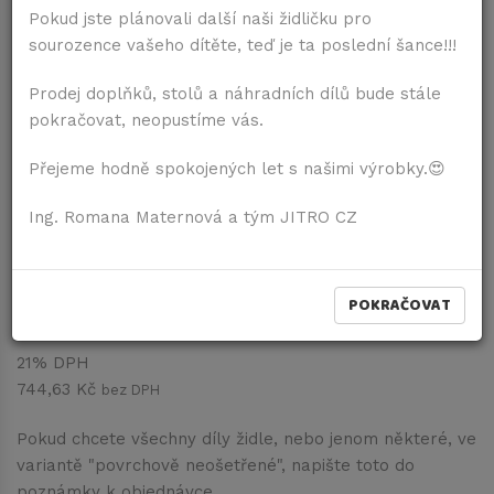
Pokud jste plánovali další naši židličku pro
sourozence vašeho dítěte, teď je ta poslední šance!!!
Prodej doplňků, stolů a náhradních dílů bude stále
pokračovat, neopustíme vás.
Přejeme hodně spokojených let s našimi výrobky.😍
Vatelínové kalhotky s kšandičkami
Ing. Romana Maternová a tým JITRO CZ
Šedá
Dostupnost:
Dodání do 7 dní
POKRAČOVAT
901,00 Kč
vč. DPH
21% DPH
744,63 Kč
bez DPH
Pokud chcete všechny díly židle, nebo jenom některé, ve
variantě "povrchově neošetřené", napište toto do
poznámky k objednávce.